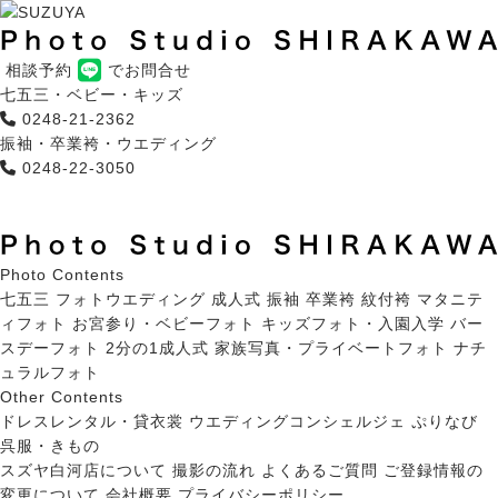
相談予約
でお問合せ
七五三・ベビー・キッズ
0248-21-2362
振袖・卒業袴・ウエディング
0248-22-3050
Photo Contents
七五三
フォトウエディング
成人式 振袖
卒業袴
紋付袴
マタニテ
ィフォト
お宮参り・ベビーフォト
キッズフォト・入園入学
バー
スデーフォト
2分の1成人式
家族写真・プライベートフォト
ナチ
ュラルフォト
Other Contents
ドレスレンタル・貸衣裳
ウエディングコンシェルジェ ぷりなび
呉服・きもの
スズヤ白河店について
撮影の流れ
よくあるご質問
ご登録情報の
変更について
会社概要
プライバシーポリシー