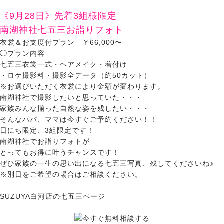
《9月28日》先着3組様限定
南湖神社七五三お詣りフォト
衣裳＆お支度付プラン ￥66,000〜
◯プラン内容
七五三衣裳一式・ヘアメイク・着付け
・ロケ撮影料・撮影全データ（約50カット）
※お選びいただく衣裳により金額が変わります。
南湖神社で撮影したいと思っていた・・・
家族みんな揃った自然な姿を残したい・・・
そんなパパ、ママは今すぐご予約ください！！
日にち限定、3組限定です！
南湖神社でお詣りフォトが
とってもお得に叶うチャンスです！
ぜひ家族の一生の思い出になる七五三写真、残してくださいね♪
※別日をご希望の場合はご相談ください。
SUZUYA白河店の七五三ページ