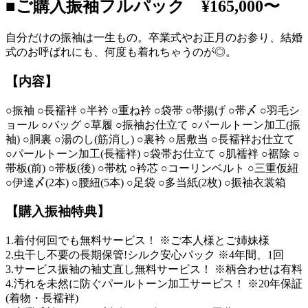
■ご購入振袖フルパック ¥165,000〜
自分だけの振袖は一生もの。卒業式やお正月のお参り、結婚
式のお呼ばれにも、何度も着れちゃうのが◎。
【内容】
○振袖 ○長襦袢 ○半衿 ○重ね衿 ○袋帯 ○帯揚げ ○帯〆 ○羽毛シ
ョール ○バッグ ○草履 ○振袖お仕立て ○パールトーン加工(振
袖) ○胴裏 ○湯のし(筋消し) ○裏衿 ○居敷当 ○長襦袢お仕立て
○パールトーン加工(長襦袢) ○袋帯お仕立て ○肌襦袢 ○裾除 ○
帯板(前) ○帯板(後) ○帯枕 ○衿芯 ○コーリンベルト ○三重仮紐
○伊達〆(2本) ○腰紐(5本) ○足袋 ○多当紙(2枚) ○振袖衣裳箱
【購入振袖特典】
1.着付何回でも無料サービス！ ※ご本人様とご姉妹様
2.虫干し不要の長期保管!シルク安心パック ※4年間、1回
3.サービス振袖の袖丈直し無料サービス！ ※柄合わせは有料
4.汚れを未然に防ぐパールトーン加工サービス！ ※20年保証
(着物・長襦袢)