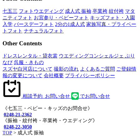
七五三
フォトウエディング
成人式 振袖
卒業袴
紋付袴
マタ
ニティフォト
お宮参り・ベビーフォト
キッズフォト・入園
入学
バースデーフォト
2分の1成人式
家族写真・プライベー
トフォト
ナチュラルフォト
Other Contents
ドレスレンタル・貸衣裳
ウエディングコンシェルジェ ぷり
なび
呉服・きもの
スズヤ白河店について
撮影の流れ
よくあるご質問
ご登録情
報の変更について
会社概要
プライバシーポリシー
相談予約
お問い合せ
でお問い合せ
《七五三・ベビー・キッズのお問合せ》
0248-21-2362
《振袖・紋付袴・卒業袴・ウエディング》
0248-22-3050
TOP
>
成人式 振袖