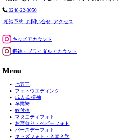
0248-22-3050
相談予約
お問い合せ
アクセス
キッズアカウント
振袖・ブライダルアカウント
Menu
七五三
フォトウエディング
成人式 振袖
卒業袴
紋付袴
マタニティフォト
お宮参り・ベビーフォト
バースデーフォト
キッズフォト・入園入学