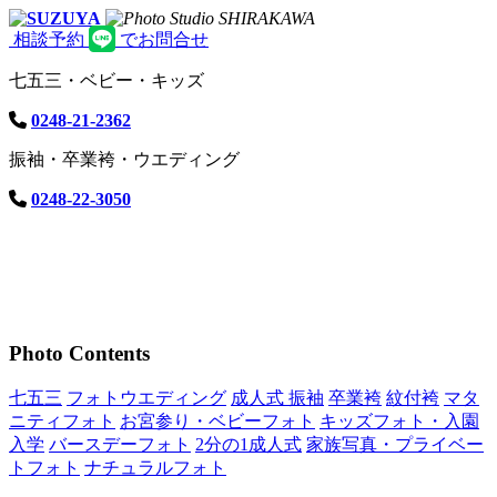
相談予約
でお問合せ
七五三・ベビー・キッズ
0248-21-2362
振袖・卒業袴・ウエディング
0248-22-3050
Photo Contents
七五三
フォトウエディング
成人式 振袖
卒業袴
紋付袴
マタ
ニティフォト
お宮参り・ベビーフォト
キッズフォト・入園
入学
バースデーフォト
2分の1成人式
家族写真・プライベー
トフォト
ナチュラルフォト