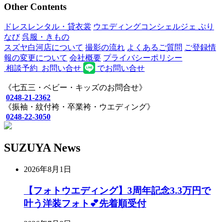
Other Contents
ドレスレンタル・貸衣裳
ウエディングコンシェルジェ ぷり
なび
呉服・きもの
スズヤ白河店について
撮影の流れ
よくあるご質問
ご登録情
報の変更について
会社概要
プライバシーポリシー
相談予約
お問い合せ
でお問い合せ
《七五三・ベビー・キッズのお問合せ》
0248-21-2362
《振袖・紋付袴・卒業袴・ウエディング》
0248-22-3050
SUZUYA
N
ews
2026年8月1日
【フォトウエディング】3周年記念3.3万円で
叶う洋装フォト💕先着順受付