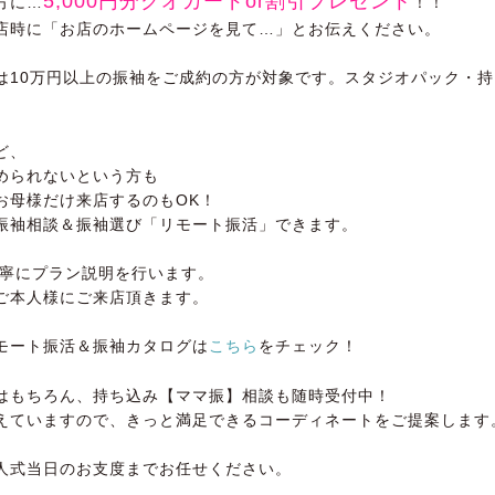
5,000円分クオカードor割引プレゼント
方に…
！！
店時に「お店のホームページを見て…」とお伝えください。
は10万円以上の振袖をご成約の方が対象です。スタジオパック・
ど、
められないという方も
お母様だけ来店するのもOK！
振袖相談＆振袖選び「リモート振活」できます。
丁寧にプラン説明を行います。
ご本人様にご来店頂きます。
モート振活＆振袖カタログは
こちら
をチェック！
はもちろん、持ち込み【ママ振】相談も随時受付中！
えていますので、きっと満足できるコーディネートをご提案します
人式当日のお支度までお任せください。