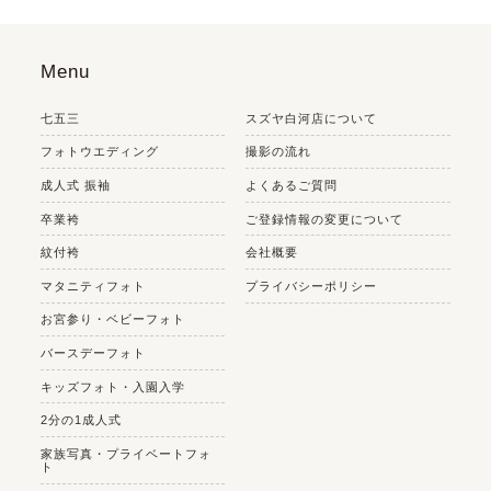
Menu
七五三
スズヤ白河店について
フォトウエディング
撮影の流れ
成人式 振袖
よくあるご質問
卒業袴
ご登録情報の変更について
紋付袴
会社概要
マタニティフォト
プライバシーポリシー
お宮参り・ベビーフォト
バースデーフォト
キッズフォト・入園入学
2分の1成人式
家族写真・プライベートフォ
ト