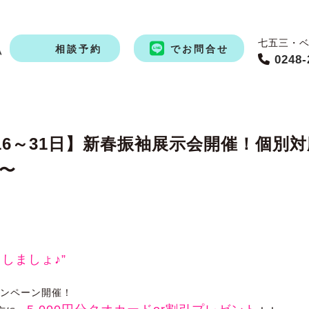
七五三・
相談予約
でお問合せ
0248-
月16～31日】新春振袖展示会開催！個別
〜
しましょ♪”
ャンペーン開催！