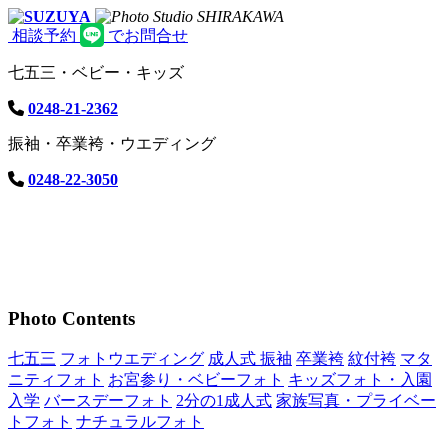
相談予約
でお問合せ
七五三・ベビー・キッズ
0248-21-2362
振袖・卒業袴・ウエディング
0248-22-3050
Photo Contents
七五三
フォトウエディング
成人式 振袖
卒業袴
紋付袴
マタ
ニティフォト
お宮参り・ベビーフォト
キッズフォト・入園
入学
バースデーフォト
2分の1成人式
家族写真・プライベー
トフォト
ナチュラルフォト