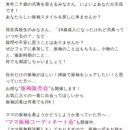
来年二十歳の式典を迎えるみなさん、いよいよあなたが主役
です！
あなたらしい振袖スタイルを探しに来ませんか？
現在高校生のみなさん、「18歳成人になったけれど式典って
いつやるの？」など
疑問や不安に思うことはありませんか？
ぜひフェアに参加して、振袖のことはもちろん、小物のこ
と、撮影時期のこと…
何でも相談しちゃいましょう！
自分だけの振袖がほしい！姉妹で振袖をシェアしたい！と思
っていた方へ…
“振袖販売会”
お得な
も開催します！
お気に入りの一着に出会ってほしいから
振袖試着は何着でもOK！
ママの振袖を着ようかどうしようか迷っていた方へ…
“ママ振袖コーディネート会”
も開催中。
《ママ振無料診断》もしておりますので、振袖一式をお持ち